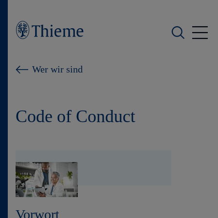
Wer wir sind
Wer wir sind
Was wir tun
Code of Conduct
Wen wir unterstützen
Produkte
Shop
Karriere
Vorwort