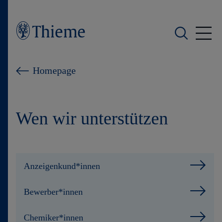
Wer wir sind
Homepage
Was wir tun
Wen wir unterstützen
Wen wir unterstützen
Produkte
Anzeigenkund*innen
Shop
Bewerber*innen
Karriere
Chemiker*innen