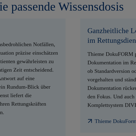
die passende Wissensdosis
Ganzheitliche L
im Rettungsdien
nsbedrohlichen Notfällen,
uation präzise einschätzen
Thieme DokuFORM präg
tienten gewährleisten zu
Dokumentation im Ret
htigen Zeit entscheidend.
ob Standardversion od
Antwort auf eine
vorgehalten und ständ
n ein Rundum-Blick über
Dokumentation rücken
nst liefert die
den Fokus. Und auch
Ihren Rettungskräften
Komplettsystem DIVI
n.
Thieme DokuFor