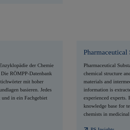
Pharmaceutical 
-Enzyklopädie der Chemie
Pharmaceutical Substan
n. Die RÖMPP-Datenbank
chemical structure and
Stichwörter mit hoher
materials and intermed
undlagen basieren. Jedes
information is extract
rt und in ein Fachgebiet
experienced experts. 
knowledge base for te
chemists in medicinal
PS Insights