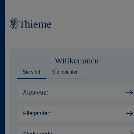
Wer wir sind
Willkommen
Was wir tun
Sie sind
Sie möchten
Wen wir unterstützen
Ärztin/Arzt
Produkte
Shop
Pflegende*r
Karriere