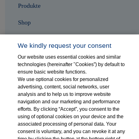
Produkte
Shop
Karriere
We kindly request your consent
Kontakt
Our website uses essential cookies and similar
technologies (hereinafter "Cookies”) by default to
ensure basic website functions.
Folge uns auf...
We use optional cookies for personalized
advertising, content, social networks, user
analysis and to help us to improve website
navigation and our marketing and performance
efforts. By clicking “Accept”, you consent to the
using of optional cookies on your device and the
associated processing of personal data. Your
Impressum
consent is voluntary, and you can revoke it at any
time by clicking the button at the bottom right of