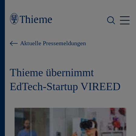
Wer wir sind
Aktuelle Pressemeldungen
Was wir tun
Thieme übernimmt
Wen wir unterstützen
EdTech-Startup VIREED
Produkte
Shop
Karriere