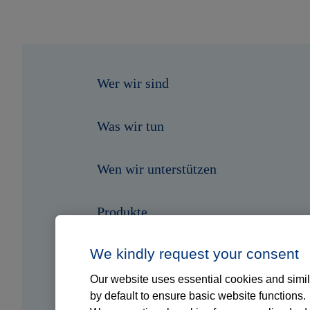
Wer wir sind
Was wir tun
Wen wir unterstützen
Produkte
We kindly request your consent
Shop
Our website uses essential cookies and simil
by default to ensure basic website functions.
Karriere