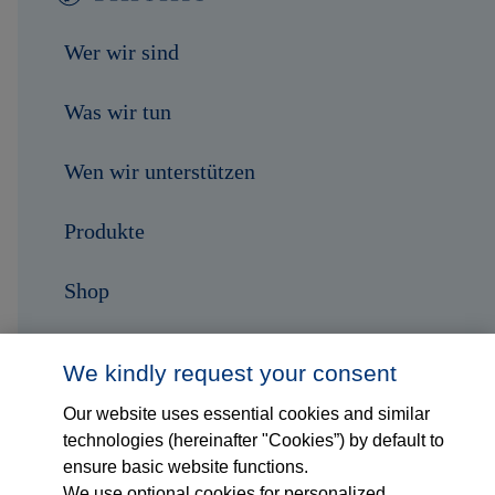
Wer wir sind
Was wir tun
Wen wir unterstützen
Produkte
Shop
Karriere
We kindly request your consent
Kontakt
Our website uses essential cookies and similar
technologies (hereinafter "Cookies”) by default to
ensure basic website functions.
Folge uns auf...
We use optional cookies for personalized