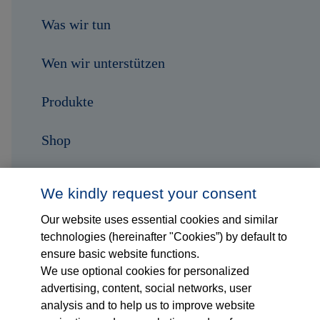
Was wir tun
Wen wir unterstützen
Produkte
Shop
Karriere
We kindly request your consent
Kontakt
Our website uses essential cookies and similar
technologies (hereinafter "Cookies”) by default to
ensure basic website functions.
Folge uns auf...
We use optional cookies for personalized
advertising, content, social networks, user
analysis and to help us to improve website