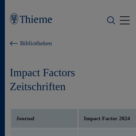
Wer wir sind
Bibliotheken
Was wir tun
Impact Factors
Wen wir unterstützen
Zeitschriften
Produkte
Shop
Journal
Impact Factor 2024
Karriere