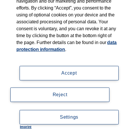
navigation and our marketing and performance
efforts. By clicking “Accept”, you consent to the
using of optional cookies on your device and the
associated processing of personal data. Your
Impressum
consent is voluntary, and you can revoke it at any
time by clicking the button at the bottom right of
Datenschutzerklärung
the page. Further details can be found in our
data
protection information
.
Lieferanteninformationen
Mediadaten
Accept
Legal
Newsletter
Reject
Accessibility
© Copyright 2026, Thieme Group
Settings
Imprint