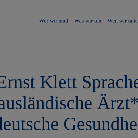
Wer wir sind
Was wir tun
Wen wir unte
rnst Klett Sprach
 ausländische Ärzt
 deutsche Gesundhe