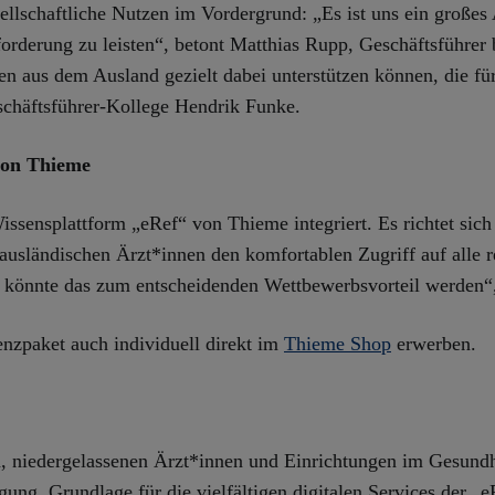
ellschaftliche Nutzen im Vordergrund: „Es ist uns ein großes
forderung zu leisten“, betont Matthias Rupp, Geschäftsführer 
en aus dem Ausland gezielt dabei unterstützen können, die fü
schäftsführer-Kollege Hendrik Funke.
 von Thieme
issensplattform „eRef“ von Thieme integriert. Es richtet sich
usländischen Ärzt*innen den komfortablen Zugriff auf alle r
 könnte das zum entscheidenden Wettbewerbsvorteil werden“,
nzpaket auch individuell direkt im
Thieme Shop
erwerben.
n, niedergelassenen Ärzt*innen und Einrichtungen im Gesund
ung. Grundlage für die vielfältigen digitalen Services der „eR