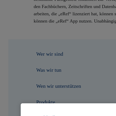
den Fachbüchern, Zeitschriften und Datenba
arbeiten, die „eRef“ lizenziert hat, könne
können die „eRef“ App nutzen. Unabhängig 
Wer wir sind
Was wir tun
Wen wir unterstützen
Produkte