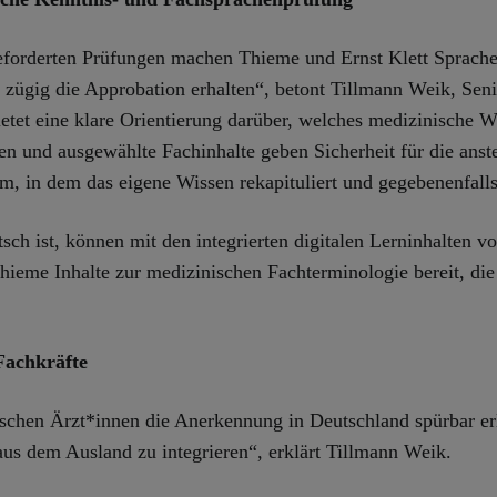
geforderten Prüfungen machen Thieme und Ernst Klett Sprachen 
zügig die Approbation erhalten“, betont Tillmann Weik, Sen
ietet eine klare Orientierung darüber, welches medizinische 
iten und ausgewählte Fachinhalte geben Sicherheit für die ans
aum, in dem das eigene Wissen rekapituliert und gegebenenfal
sch ist, können mit den integrierten digitalen Lerninhalten v
 Thieme Inhalte zur medizinischen Fachterminologie bereit, di
Fachkräfte
chen Ärzt*innen die Anerkennung in Deutschland spürbar erle
 aus dem Ausland zu integrieren“, erklärt Tillmann Weik.